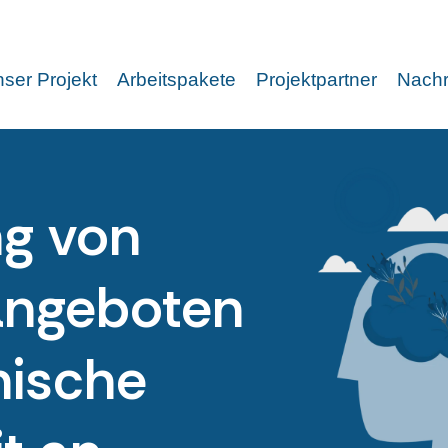
ser Projekt
Arbeitspakete
Projektpartner
Nachr
ng von
angeboten
hische